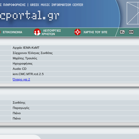
Αρχείο ΙΕΜΑ-ΚεΜΤ
Σύγχρονοι Έλληνες Συνθέτες
Μιχάλης Τραυλός
Ηχογραφήσεις
Audio CD
iem.CMC.MTR.rcd.2.5
Όνειρο για 2
Συνθέτης
Παραγωγός
Πιάνο
Πιάνο