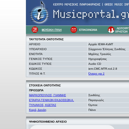
ΤΑΥΤΟΤΗΤΑ
ΟΝΤΟΤΗΤΑΣ
ΑΡΧΕΙΟ
Αρχείο ΙΕΜΑ-ΚεΜΤ
ΥΠΟΑΡΧΕΙΟ
Σύγχρονοι Έλληνες Συνθέτες
ΕΝΟΤΗΤΑ
Μιχάλης Τραυλός
ΓΕΝΙΚΟΣ ΤΥΠΟΣ
Ηχογραφήσεις
ΕΙΔΙΚΟΣ ΤΥΠΟΣ
Audio CD
ΚΩΔΙΚΟΣ
iem.CMC.MTR.rcd.2.8
ΤΙΤΛΟΣ Φ.Τ.
Όνειρο για 2
ΣΤΟΙΧΕΙΑ
ΟΝΤΟΤΗΤΑΣ
ΠΡΟΣΩΠΑ
ΜΑΡΚΟΠΟΥΛΟΣ, ΓΙΑΝΝΗΣ
Συνθέτης
ΕΤΑΙΡΙΑ ΓΕΝΙΚΩΝ ΕΚΔΟΣΕΩΝ Α.
Παραγωγός
ΤΥΛΙΑΚΟΣ, ΚΩΣΤΑΣ
Όμποε
Καρά, Δανάη
Πιάνο
ΨΗΦΙΟΠΟΙΗΜΕΝΟ ΑΡΧΕΙΟ