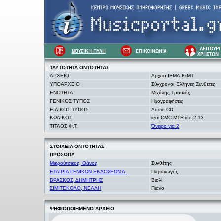
ΤΑΥΤΟΤΗΤΑ
ΟΝΤΟΤΗΤΑΣ
ΑΡΧΕΙΟ
Αρχείο ΙΕΜΑ-ΚεΜΤ
ΥΠΟΑΡΧΕΙΟ
Σύγχρονοι Έλληνες Συνθέτες
ΕΝΟΤΗΤΑ
Μιχάλης Τραυλός
ΓΕΝΙΚΟΣ ΤΥΠΟΣ
Ηχογραφήσεις
ΕΙΔΙΚΟΣ ΤΥΠΟΣ
Audio CD
ΚΩΔΙΚΟΣ
iem.CMC.MTR.rcd.2.13
ΤΙΤΛΟΣ Φ.Τ.
Όνειρο για 2
ΣΤΟΙΧΕΙΑ
ΟΝΤΟΤΗΤΑΣ
ΠΡΟΣΩΠΑ
Μικρούτσικος, Θάνος
Συνθέτης
ΕΤΑΙΡΙΑ ΓΕΝΙΚΩΝ ΕΚΔΟΣΕΩΝ Α.
Παραγωγός
ΒΡΑΣΚΟΣ, ΔΗΜΗΤΡΗΣ
Βιολί
ΣΙΜΙΤΕΚΟΛΟ, ΝΕΛΛΗ
Πιάνο
ΨΗΦΙΟΠΟΙΗΜΕΝΟ ΑΡΧΕΙΟ