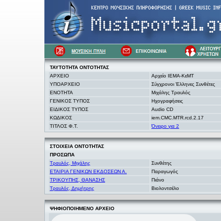
ΤΑΥΤΟΤΗΤΑ
ΟΝΤΟΤΗΤΑΣ
ΑΡΧΕΙΟ
Αρχείο ΙΕΜΑ-ΚεΜΤ
ΥΠΟΑΡΧΕΙΟ
Σύγχρονοι Έλληνες Συνθέτες
ΕΝΟΤΗΤΑ
Μιχάλης Τραυλός
ΓΕΝΙΚΟΣ ΤΥΠΟΣ
Ηχογραφήσεις
ΕΙΔΙΚΟΣ ΤΥΠΟΣ
Audio CD
ΚΩΔΙΚΟΣ
iem.CMC.MTR.rcd.2.17
ΤΙΤΛΟΣ Φ.Τ.
Όνειρο για 2
ΣΤΟΙΧΕΙΑ
ΟΝΤΟΤΗΤΑΣ
ΠΡΟΣΩΠΑ
Τραυλός, Μιχάλης
Συνθέτης
ΕΤΑΙΡΙΑ ΓΕΝΙΚΩΝ ΕΚΔΟΣΕΩΝ Α.
Παραγωγός
ΤΡΙΚΟΥΠΗΣ, ΘΑΝΑΣΗΣ
Πιάνο
Τραυλός, Δημήτρης
Βιολοντσέλο
ΨΗΦΙΟΠΟΙΗΜΕΝΟ ΑΡΧΕΙΟ