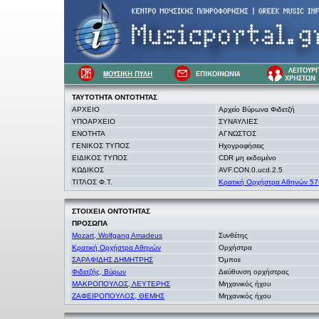
ΤΑΥΤΟΤΗΤΑ
ΟΝΤΟΤΗΤΑΣ
ΑΡΧΕΙΟ
Αρχείο Βύρωνα Φιδετζή
ΥΠΟΑΡΧΕΙΟ
ΣΥΝΑΥΛΙΕΣ
ΕΝΟΤΗΤΑ
ΑΓΝΩΣΤΟΣ
ΓΕΝΙΚΟΣ ΤΥΠΟΣ
Ηχογραφήσεις
ΕΙΔΙΚΟΣ ΤΥΠΟΣ
CDR μη εκδομένο
ΚΩΔΙΚΟΣ
AVF.CON.0.ucd.2.5
ΤΙΤΛΟΣ Φ.Τ.
Κρατική Ορχήστρα Αθηνών 57η
ΣΤΟΙΧΕΙΑ
ΟΝΤΟΤΗΤΑΣ
ΠΡΟΣΩΠΑ
Mozart, Wolfgang Amadeus
Συνθέτης
Κρατική Ορχήστρα Αθηνών
Ορχήστρα
ΣΑΡΑΦΙΔΗΣ ΔΗΜΗΤΡΗΣ
Όμποε
Φιδετζής, Βύρων
Διεύθυνση ορχήστρας
ΜΑΚΡΟΠΟΥΛΟΣ, ΛΕΥΤΕΡΗΣ
Μηχανικός ήχου
ΖΑΦΕΙΡΟΠΟΥΛΟΣ, ΘΕΜΗΣ
Μηχανικός ήχου