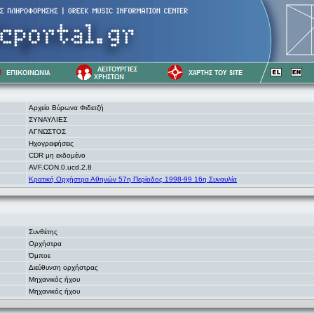
Αρχείο Βύρωνα Φιδετζή
ΣΥΝΑΥΛΙΕΣ
ΑΓΝΩΣΤΟΣ
Ηχογραφήσεις
CDR μη εκδομένο
AVF.CON.0.ucd.2.8
Κρατική Ορχήστρα Αθηνών 57η Περίοδος 1998-99 16η Συναυλία
Συνθέτης
Ορχήστρα
Όμποε
Διεύθυνση ορχήστρας
Μηχανικός ήχου
Μηχανικός ήχου