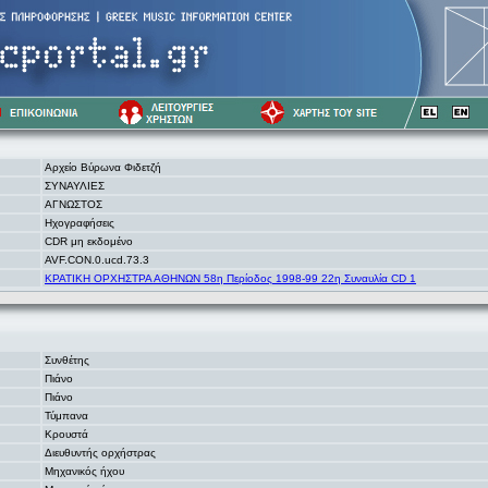
Αρχείο Βύρωνα Φιδετζή
ΣΥΝΑΥΛΙΕΣ
ΑΓΝΩΣΤΟΣ
Ηχογραφήσεις
CDR μη εκδομένο
AVF.CON.0.ucd.73.3
ΚΡΑΤΙΚΗ ΟΡΧΗΣΤΡΑ ΑΘΗΝΩΝ 58η Περίοδος 1998-99 22η Συναυλία CD 1
Συνθέτης
Πιάνο
Πιάνο
Τύμπανα
Κρουστά
Διευθυντής ορχήστρας
Μηχανικός ήχου