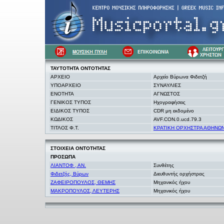
ΤΑΥΤΟΤΗΤΑ
ΟΝΤΟΤΗΤΑΣ
ΑΡΧΕΙΟ
Αρχείο Βύρωνα Φιδετζή
ΥΠΟΑΡΧΕΙΟ
ΣΥΝΑΥΛΙΕΣ
ΕΝΟΤΗΤΑ
ΑΓΝΩΣΤΟΣ
ΓΕΝΙΚΟΣ ΤΥΠΟΣ
Ηχογραφήσεις
ΕΙΔΙΚΟΣ ΤΥΠΟΣ
CDR μη εκδομένο
ΚΩΔΙΚΟΣ
AVF.CON.0.ucd.79.3
ΤΙΤΛΟΣ Φ.Τ.
ΚΡΑΤΙΚΗ ΟΡΧΗΣΤΡΑ ΑΘΗΝΩΝ 
ΣΤΟΙΧΕΙΑ
ΟΝΤΟΤΗΤΑΣ
ΠΡΟΣΩΠΑ
ΛΙΑΝΤΟΦ , ΑΝ.
Συνθέτης
Φιδετζής, Βύρων
Διευθυντής ορχήστρας
ΖΑΦΕΙΡΟΠΟΥΛΟΣ, ΘΕΜΗΣ
Μηχανικός ήχου
ΜΑΚΡΟΠΟΥΛΟΣ, ΛΕΥΤΕΡΗΣ
Μηχανικός ήχου