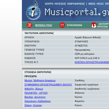
ΤΑΥΤΟΤΗΤΑ
ΟΝΤΟΤΗΤΑΣ
ΑΡΧΕΙΟ
Αρχείο Βύρωνα Φιδετζή
ΥΠΟΑΡΧΕΙΟ
ΣΥΝΑΥΛΙΕΣ
ΕΝΟΤΗΤΑ
ΑΓΝΩΣΤΟΣ
ΓΕΝΙΚΟΣ ΤΥΠΟΣ
Ηχογραφήσεις
ΕΙΔΙΚΟΣ ΤΥΠΟΣ
CDR μη εκδομένο
ΚΩΔΙΚΟΣ
AVF.CON.0.ucd.148.3
ΤΙΤΛΟΣ Φ.Τ.
ΚΡΑΤΙΚΗ ΟΡΧΗΣΤΡΑ ΑΘΗΝΩΝ 64η
ΣΤΟΙΧΕΙΑ
ΟΝΤΟΤΗΤΑΣ
ΠΡΟΣΩΠΑ
Mozart, Wolfgang Amadeus
Συνθέτης
ΣΥΜΦΩΝΙΚΗ ΟΡΧΗΣΤΡΑ ΔΗΜΟΥ ΒΟΛΟΥ
Συμφωνική ορχήστρα
Φιδετζής, Βύρων
Διευθυντής ορχήστρας
ΠΙΛΑΦΤΣΗ , ΧΡΥΣΗ
Φλάουτο
Βάμβας, Δημήτρης
Όμποε
Οικονόμου, Αλέξανδρος
Φαγκότο
Σίσκος, Κώστας
Κόρνο