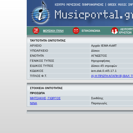
ΤΑΥΤΟΤΗΤΑ
ΟΝΤΟΤΗΤΑΣ
ΑΡΧΕΙΟ
Αρχείο ΙΕΜΑ-ΚεΜΤ
ΥΠΟΑΡΧΕΙΟ
Δίσκοι
ΕΝΟΤΗΤΑ
ΑΓΝΩΣΤΟΣ
ΓΕΝΙΚΟΣ ΤΥΠΟΣ
Ηχογραφήσεις
ΕΙΔΙΚΟΣ ΤΥΠΟΣ
Δίσκοι 45 στροφών
ΚΩΔΙΚΟΣ
iem.dsk.0.r45.17.1
ΤΙΤΛΟΣ Φ.Τ.
Α) Η ΠΡΩΤΗ ΑΓΑΠΗ Β) ΒΑΛ'
ΣΤΟΙΧΕΙΑ
ΟΝΤΟΤΗΤΑΣ
ΠΡΟΣΩΠΑ
ΜΗΤΣΑΚΗΣ, ΓΙΩΡΓΟΣ
Συνθέτης
NINA
Παραγωγός