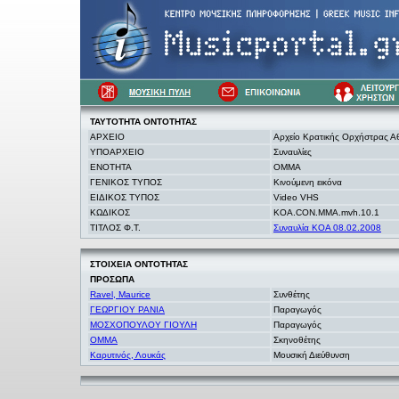
ΤΑΥΤΟΤΗΤΑ
ΟΝΤΟΤΗΤΑΣ
ΑΡΧΕΙΟ
Αρχείο Κρατικής Ορχήστρας 
ΥΠΟΑΡΧΕΙΟ
Συναυλίες
ΕΝΟΤΗΤΑ
OMMA
ΓΕΝΙΚΟΣ ΤΥΠΟΣ
Κινούμενη εικόνα
ΕΙΔΙΚΟΣ ΤΥΠΟΣ
Video VHS
ΚΩΔΙΚΟΣ
KOA.CON.MMA.mvh.10.1
ΤΙΤΛΟΣ Φ.Τ.
Συναυλία ΚΟΑ 08.02.2008
ΣΤΟΙΧΕΙΑ
ΟΝΤΟΤΗΤΑΣ
ΠΡΟΣΩΠΑ
Ravel, Maurice
Συνθέτης
ΓΕΩΡΓΙΟΥ ΡΑΝΙΑ
Παραγωγός
ΜΟΣΧΟΠΟΥΛΟΥ ΓΙΟΥΛΗ
Παραγωγός
ΟΜΜΑ
Σκηνοθέτης
Καρυτινός, Λουκάς
Μουσική Διεύθυνση