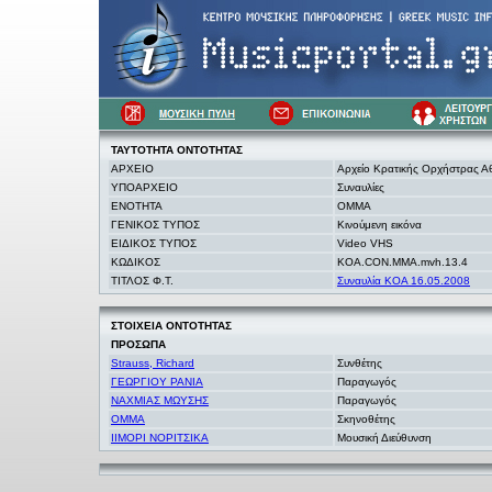
ΤΑΥΤΟΤΗΤΑ
ΟΝΤΟΤΗΤΑΣ
ΑΡΧΕΙΟ
Αρχείο Κρατικής Ορχήστρας 
ΥΠΟΑΡΧΕΙΟ
Συναυλίες
ΕΝΟΤΗΤΑ
OMMA
ΓΕΝΙΚΟΣ ΤΥΠΟΣ
Κινούμενη εικόνα
ΕΙΔΙΚΟΣ ΤΥΠΟΣ
Video VHS
ΚΩΔΙΚΟΣ
KOA.CON.MMA.mvh.13.4
ΤΙΤΛΟΣ Φ.Τ.
Συναυλία ΚΟΑ 16.05.2008
ΣΤΟΙΧΕΙΑ
ΟΝΤΟΤΗΤΑΣ
ΠΡΟΣΩΠΑ
Strauss, Richard
Συνθέτης
ΓΕΩΡΓΙΟΥ ΡΑΝΙΑ
Παραγωγός
ΝΑΧΜΙΑΣ ΜΩΥΣΗΣ
Παραγωγός
ΟΜΜΑ
Σκηνοθέτης
ΙΙΜΟΡΙ ΝΟΡΙΤΣΙΚΑ
Μουσική Διεύθυνση