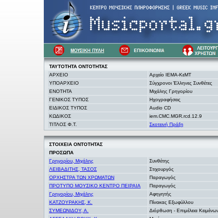
ΤΑΥΤΟΤΗΤΑ
ΟΝΤΟΤΗΤΑΣ
ΑΡΧΕΙΟ
Αρχείο ΙΕΜΑ-ΚεΜΤ
ΥΠΟΑΡΧΕΙΟ
Σύγχρονοι Έλληνες Συνθέτες
ΕΝΟΤΗΤΑ
Μιχάλης Γρηγορίου
ΓΕΝΙΚΟΣ ΤΥΠΟΣ
Ηχογραφήσεις
ΕΙΔΙΚΟΣ ΤΥΠΟΣ
Audio CD
ΚΩΔΙΚΟΣ
iem.CMC.MGR.rcd.12.9
ΤΙΤΛΟΣ Φ.Τ.
Σκοτεινή Πράξη
ΣΤΟΙΧΕΙΑ
ΟΝΤΟΤΗΤΑΣ
ΠΡΟΣΩΠΑ
Γρηγορίου, Μιχάλης
Συνθέτης
ΛΕΙΒΑΔΙΤΗΣ, ΤΑΣΟΣ
Στιχουργός
ΟΡΧΗΣΤΡΑ ΤΩΝ ΧΡΩΜΑΤΩΝ
Παραγωγός
ΠΡΟΤΥΠΟ ΜΟΥΣΙΚΟ ΚΕΝΤΡΟ ΠΕΙΡΑΙΑ
Παραγωγός
Γρηγορίου, Μιχάλης
Αφηγητής
ΚΑΤΖΟΥΡΑΚΗΣ, Κ.
Πίνακας Εξωφύλλου
ΣΥΜΕΩΝΙΔΟΥ, Α.
Διόρθωση - Επιμέλεια Κειμένω