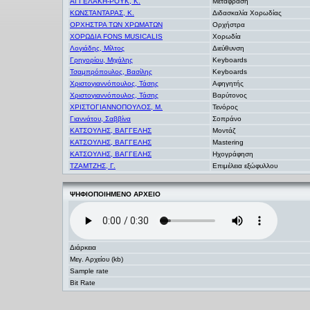
ΑΓΓΕΛΑΚΗ-ΡΟΥΚ, Κ.
Μετάφραση
ΚΩΝΣΤΑΝΤΑΡΑΣ, Κ.
Διδασκαλία Χορωδίας
ΟΡΧΗΣΤΡΑ ΤΩΝ ΧΡΩΜΑΤΩΝ
Ορχήστρα
ΧΟΡΩΔΙΑ FONS MUSICALIS
Χορωδία
Λογιάδης, Μίλτος
Διεύθυνση
Γρηγορίου, Μιχάλης
Keyboards
Τσαμπρόπουλος, Βασίλης
Keyboards
Χριστογιαννόπουλος, Τάσης
Αφηγητής
Χριστογιαννόπουλος, Τάσης
Βαρύτονος
ΧΡΙΣΤΟΓΙΑΝΝΟΠΟΥΛΟΣ, Μ.
Τενόρος
Γιαννάτου, Σαββίνα
Σοπράνο
ΚΑΤΣΟΥΛΗΣ, ΒΑΓΓΕΛΗΣ
Μοντάζ
ΚΑΤΣΟΥΛΗΣ, ΒΑΓΓΕΛΗΣ
Mastering
ΚΑΤΣΟΥΛΗΣ, ΒΑΓΓΕΛΗΣ
Ηχογράφηση
ΤΖΑΜΤΖΗΣ, Γ.
Επιμέλεια εξώφυλλου
ΨΗΦΙΟΠΟΙΗΜΕΝΟ ΑΡΧΕΙΟ
Διάρκεια
Μεγ. Αρχείου (kb)
Sample rate
Bit Rate