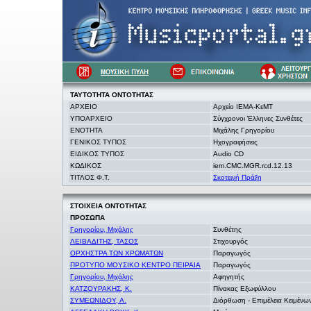
ΤΑΥΤΟΤΗΤΑ
ΟΝΤΟΤΗΤΑΣ
ΑΡΧΕΙΟ
Αρχείο ΙΕΜΑ-ΚεΜΤ
ΥΠΟΑΡΧΕΙΟ
Σύγχρονοι Έλληνες Συνθέτες
ΕΝΟΤΗΤΑ
Μιχάλης Γρηγορίου
ΓΕΝΙΚΟΣ ΤΥΠΟΣ
Ηχογραφήσεις
ΕΙΔΙΚΟΣ ΤΥΠΟΣ
Audio CD
ΚΩΔΙΚΟΣ
iem.CMC.MGR.rcd.12.13
ΤΙΤΛΟΣ Φ.Τ.
Σκοτεινή Πράξη
ΣΤΟΙΧΕΙΑ
ΟΝΤΟΤΗΤΑΣ
ΠΡΟΣΩΠΑ
Γρηγορίου, Μιχάλης
Συνθέτης
ΛΕΙΒΑΔΙΤΗΣ, ΤΑΣΟΣ
Στιχουργός
ΟΡΧΗΣΤΡΑ ΤΩΝ ΧΡΩΜΑΤΩΝ
Παραγωγός
ΠΡΟΤΥΠΟ ΜΟΥΣΙΚΟ ΚΕΝΤΡΟ ΠΕΙΡΑΙΑ
Παραγωγός
Γρηγορίου, Μιχάλης
Αφηγητής
ΚΑΤΖΟΥΡΑΚΗΣ, Κ.
Πίνακας Εξωφύλλου
ΣΥΜΕΩΝΙΔΟΥ, Α.
Διόρθωση - Επιμέλεια Κειμένω