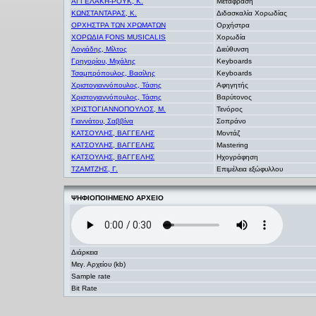
ΑΓΓΕΛΑΚΗ-ΡΟΥΚ, Κ.
Μετάφραση
ΚΩΝΣΤΑΝΤΑΡΑΣ, Κ.
Διδασκαλία Χορωδίας
ΟΡΧΗΣΤΡΑ ΤΩΝ ΧΡΩΜΑΤΩΝ
Ορχήστρα
ΧΟΡΩΔΙΑ FONS MUSICALIS
Χορωδία
Λογιάδης, Μίλτος
Διεύθυνση
Γρηγορίου, Μιχάλης
Keyboards
Τσαμπρόπουλος, Βασίλης
Keyboards
Χριστογιαννόπουλος, Τάσης
Αφηγητής
Χριστογιαννόπουλος, Τάσης
Βαρύτονος
ΧΡΙΣΤΟΓΙΑΝΝΟΠΟΥΛΟΣ, Μ.
Τενόρος
Γιαννάτου, Σαββίνα
Σοπράνο
ΚΑΤΣΟΥΛΗΣ, ΒΑΓΓΕΛΗΣ
Μοντάζ
ΚΑΤΣΟΥΛΗΣ, ΒΑΓΓΕΛΗΣ
Mastering
ΚΑΤΣΟΥΛΗΣ, ΒΑΓΓΕΛΗΣ
Ηχογράφηση
ΤΖΑΜΤΖΗΣ, Γ.
Επιμέλεια εξώφυλλου
ΨΗΦΙΟΠΟΙΗΜΕΝΟ ΑΡΧΕΙΟ
Διάρκεια
Μεγ. Αρχείου (kb)
Sample rate
Bit Rate