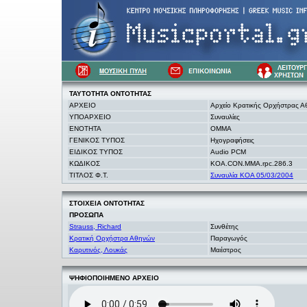
ΤΑΥΤΟΤΗΤΑ
ΟΝΤΟΤΗΤΑΣ
ΑΡΧΕΙΟ
Αρχείο Κρατικής Ορχήστρας 
ΥΠΟΑΡΧΕΙΟ
Συναυλίες
ΕΝΟΤΗΤΑ
OMMA
ΓΕΝΙΚΟΣ ΤΥΠΟΣ
Ηχογραφήσεις
ΕΙΔΙΚΟΣ ΤΥΠΟΣ
Audio PCM
ΚΩΔΙΚΟΣ
KOA.CON.MMA.rpc.286.3
ΤΙΤΛΟΣ Φ.Τ.
Συναυλία ΚΟΑ 05/03/2004
ΣΤΟΙΧΕΙΑ
ΟΝΤΟΤΗΤΑΣ
ΠΡΟΣΩΠΑ
Strauss, Richard
Συνθέτης
Κρατική Ορχήστρα Αθηνών
Παραγωγός
Καρυτινός, Λουκάς
Μαέστρος
ΨΗΦΙΟΠΟΙΗΜΕΝΟ ΑΡΧΕΙΟ