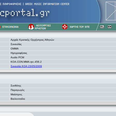
Αρχείο Κρατικής Ορχήστρας Αθηνών
Συναυλίες
OMMA
Ηχογραφήσεις
Audio PCM
KOA.CON.MMA.rpc.456.2
Συναυλία ΚΟΑ 15/05/2009
Συνθέτης
Παραγωγός
Μαέστρος
Βιολοντσέλο