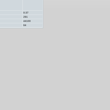
0:37
291
44100
64