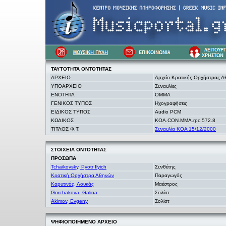
ΤΑΥΤΟΤΗΤΑ
ΟΝΤΟΤΗΤΑΣ
ΑΡΧΕΙΟ
Αρχείο Κρατικής Ορχήστρας 
ΥΠΟΑΡΧΕΙΟ
Συναυλίες
ΕΝΟΤΗΤΑ
OMMA
ΓΕΝΙΚΟΣ ΤΥΠΟΣ
Ηχογραφήσεις
ΕΙΔΙΚΟΣ ΤΥΠΟΣ
Audio PCM
ΚΩΔΙΚΟΣ
KOA.CON.MMA.rpc.572.8
ΤΙΤΛΟΣ Φ.Τ.
Συναυλία ΚΟΑ 15/12/2000
ΣΤΟΙΧΕΙΑ
ΟΝΤΟΤΗΤΑΣ
ΠΡΟΣΩΠΑ
Tchaikovsky, Pyotr Ilyich
Συνθέτης
Κρατική Ορχήστρα Αθηνών
Παραγωγός
Καρυτινός, Λουκάς
Μαέστρος
Gorchakova, Galina
Σολίστ
Akimov, Evgeny
Σολίστ
ΨΗΦΙΟΠΟΙΗΜΕΝΟ ΑΡΧΕΙΟ