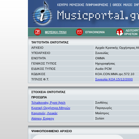
ΤΑΥΤΟΤΗΤΑ
ΟΝΤΟΤΗΤΑΣ
ΑΡΧΕΙΟ
Αρχείο Κρατικής Ορχήστρας 
ΥΠΟΑΡΧΕΙΟ
Συναυλίες
ΕΝΟΤΗΤΑ
OMMA
ΓΕΝΙΚΟΣ ΤΥΠΟΣ
Ηχογραφήσεις
ΕΙΔΙΚΟΣ ΤΥΠΟΣ
Audio PCM
ΚΩΔΙΚΟΣ
KOA.CON.MMA.rpc.572.10
ΤΙΤΛΟΣ Φ.Τ.
Συναυλία ΚΟΑ 15/12/2000
ΣΤΟΙΧΕΙΑ
ΟΝΤΟΤΗΤΑΣ
ΠΡΟΣΩΠΑ
Tchaikovsky, Pyotr Ilyich
Συνθέτης
Κρατική Ορχήστρα Αθηνών
Παραγωγός
Καρυτινός, Λουκάς
Μαέστρος
Akimov, Evgeny
Σολίστ
ΨΗΦΙΟΠΟΙΗΜΕΝΟ ΑΡΧΕΙΟ