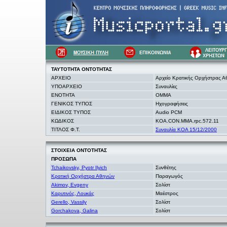
ΤΑΥΤΟΤΗΤΑ
ΟΝΤΟΤΗΤΑΣ
ΑΡΧΕΙΟ
Αρχείο Κρατικής Ορχήστρας 
ΥΠΟΑΡΧΕΙΟ
Συναυλίες
ΕΝΟΤΗΤΑ
OMMA
ΓΕΝΙΚΟΣ ΤΥΠΟΣ
Ηχογραφήσεις
ΕΙΔΙΚΟΣ ΤΥΠΟΣ
Audio PCM
ΚΩΔΙΚΟΣ
KOA.CON.MMA.rpc.572.11
ΤΙΤΛΟΣ Φ.Τ.
Συναυλία ΚΟΑ 15/12/2000
ΣΤΟΙΧΕΙΑ
ΟΝΤΟΤΗΤΑΣ
ΠΡΟΣΩΠΑ
Tchaikovsky, Pyotr Ilyich
Συνθέτης
Κρατική Ορχήστρα Αθηνών
Παραγωγός
Akimov, Evgeny
Σολίστ
Καρυτινός, Λουκάς
Μαέστρος
Gerello, Vassily
Σολίστ
Gorchakova, Galina
Σολίστ