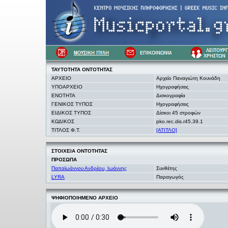
ΤΑΥΤΟΤΗΤΑ
ΟΝΤΟΤΗΤΑΣ
ΑΡΧΕΙΟ
Αρχείο Παναγιώτη Κουνάδη
ΥΠΟΑΡΧΕΙΟ
Ηχογραφήσεις
ΕΝΟΤΗΤΑ
Δισκογραφία
ΓΕΝΙΚΟΣ ΤΥΠΟΣ
Ηχογραφήσεις
ΕΙΔΙΚΟΣ ΤΥΠΟΣ
Δίσκοι 45 στροφών
ΚΩΔΙΚΟΣ
pko.rec.dis.r45.39.1
ΤΙΤΛΟΣ Φ.Τ.
[ΑΤΙΤΛΟ]
ΣΤΟΙΧΕΙΑ
ΟΝΤΟΤΗΤΑΣ
ΠΡΟΣΩΠΑ
Παπαϊωάννου Ανδρέου, Ιωάννης
Συνθέτης
LYRA
Παραγωγός
ΨΗΦΙΟΠΟΙΗΜΕΝΟ ΑΡΧΕΙΟ