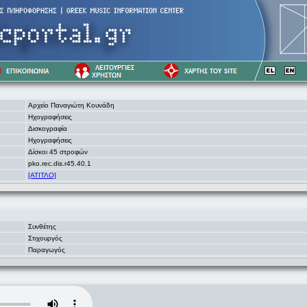
Αρχείο Παναγιώτη Κουνάδη
Ηχογραφήσεις
Δισκογραφία
Ηχογραφήσεις
Δίσκοι 45 στροφών
pko.rec.dis.r45.40.1
[ΑΤΙΤΛΟ]
Συνθέτης
Στιχουργός
Παραγωγός