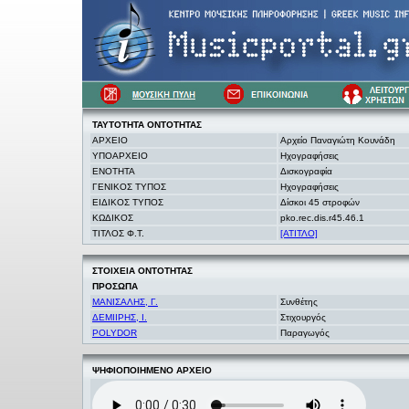
ΤΑΥΤΟΤΗΤΑ
ΟΝΤΟΤΗΤΑΣ
ΑΡΧΕΙΟ
Αρχείο Παναγιώτη Κουνάδη
ΥΠΟΑΡΧΕΙΟ
Ηχογραφήσεις
ΕΝΟΤΗΤΑ
Δισκογραφία
ΓΕΝΙΚΟΣ ΤΥΠΟΣ
Ηχογραφήσεις
ΕΙΔΙΚΟΣ ΤΥΠΟΣ
Δίσκοι 45 στροφών
ΚΩΔΙΚΟΣ
pko.rec.dis.r45.46.1
ΤΙΤΛΟΣ Φ.Τ.
[ΑΤΙΤΛΟ]
ΣΤΟΙΧΕΙΑ
ΟΝΤΟΤΗΤΑΣ
ΠΡΟΣΩΠΑ
ΜΑΝΙΣΑΛΗΣ, Γ.
Συνθέτης
ΔΕΜΙΙΡΗΣ, Ι.
Στιχουργός
POLYDOR
Παραγωγός
ΨΗΦΙΟΠΟΙΗΜΕΝΟ ΑΡΧΕΙΟ