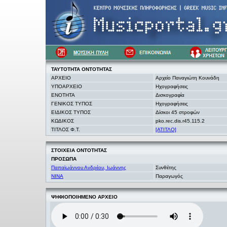
ΤΑΥΤΟΤΗΤΑ
ΟΝΤΟΤΗΤΑΣ
ΑΡΧΕΙΟ
Αρχείο Παναγιώτη Κουνάδη
ΥΠΟΑΡΧΕΙΟ
Ηχογραφήσεις
ΕΝΟΤΗΤΑ
Δισκογραφία
ΓΕΝΙΚΟΣ ΤΥΠΟΣ
Ηχογραφήσεις
ΕΙΔΙΚΟΣ ΤΥΠΟΣ
Δίσκοι 45 στροφών
ΚΩΔΙΚΟΣ
pko.rec.dis.r45.115.2
ΤΙΤΛΟΣ Φ.Τ.
[ΑΤΙΤΛΟ]
ΣΤΟΙΧΕΙΑ
ΟΝΤΟΤΗΤΑΣ
ΠΡΟΣΩΠΑ
Παπαϊωάννου Ανδρέου, Ιωάννης
Συνθέτης
NINA
Παραγωγός
ΨΗΦΙΟΠΟΙΗΜΕΝΟ ΑΡΧΕΙΟ