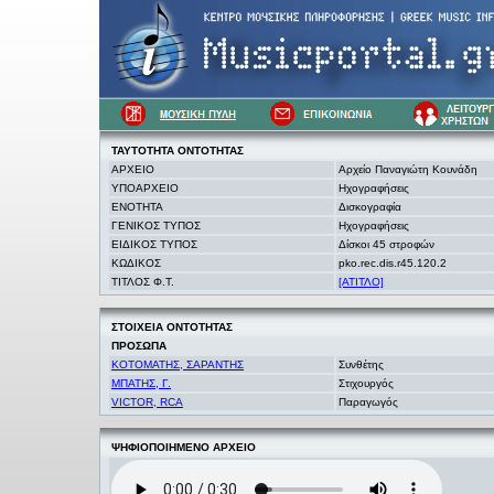
ΤΑΥΤΟΤΗΤΑ
ΟΝΤΟΤΗΤΑΣ
ΑΡΧΕΙΟ
Αρχείο Παναγιώτη Κουνάδη
ΥΠΟΑΡΧΕΙΟ
Ηχογραφήσεις
ΕΝΟΤΗΤΑ
Δισκογραφία
ΓΕΝΙΚΟΣ ΤΥΠΟΣ
Ηχογραφήσεις
ΕΙΔΙΚΟΣ ΤΥΠΟΣ
Δίσκοι 45 στροφών
ΚΩΔΙΚΟΣ
pko.rec.dis.r45.120.2
ΤΙΤΛΟΣ Φ.Τ.
[ΑΤΙΤΛΟ]
ΣΤΟΙΧΕΙΑ
ΟΝΤΟΤΗΤΑΣ
ΠΡΟΣΩΠΑ
ΚΟΤΟΜΑΤΗΣ, ΣΑΡΑΝΤΗΣ
Συνθέτης
ΜΠΑΤΗΣ, Γ.
Στιχουργός
VICTOR, RCA
Παραγωγός
ΨΗΦΙΟΠΟΙΗΜΕΝΟ ΑΡΧΕΙΟ