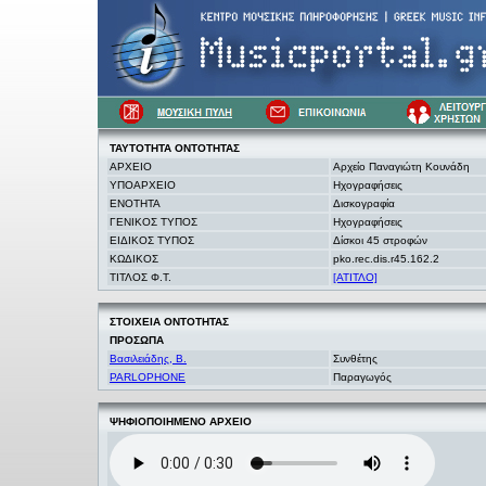
ΤΑΥΤΟΤΗΤΑ
ΟΝΤΟΤΗΤΑΣ
ΑΡΧΕΙΟ
Αρχείο Παναγιώτη Κουνάδη
ΥΠΟΑΡΧΕΙΟ
Ηχογραφήσεις
ΕΝΟΤΗΤΑ
Δισκογραφία
ΓΕΝΙΚΟΣ ΤΥΠΟΣ
Ηχογραφήσεις
ΕΙΔΙΚΟΣ ΤΥΠΟΣ
Δίσκοι 45 στροφών
ΚΩΔΙΚΟΣ
pko.rec.dis.r45.162.2
ΤΙΤΛΟΣ Φ.Τ.
[ΑΤΙΤΛΟ]
ΣΤΟΙΧΕΙΑ
ΟΝΤΟΤΗΤΑΣ
ΠΡΟΣΩΠΑ
Βασιλειάδης, Β.
Συνθέτης
PARLOPHONE
Παραγωγός
ΨΗΦΙΟΠΟΙΗΜΕΝΟ ΑΡΧΕΙΟ