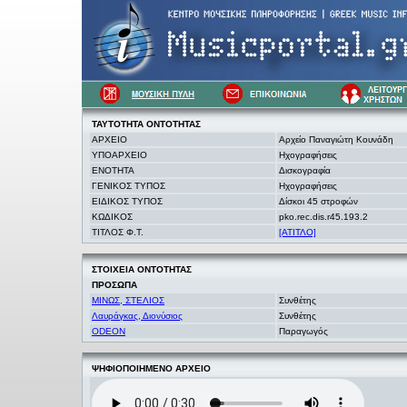
ΤΑΥΤΟΤΗΤΑ
ΟΝΤΟΤΗΤΑΣ
ΑΡΧΕΙΟ
Αρχείο Παναγιώτη Κουνάδη
ΥΠΟΑΡΧΕΙΟ
Ηχογραφήσεις
ΕΝΟΤΗΤΑ
Δισκογραφία
ΓΕΝΙΚΟΣ ΤΥΠΟΣ
Ηχογραφήσεις
ΕΙΔΙΚΟΣ ΤΥΠΟΣ
Δίσκοι 45 στροφών
ΚΩΔΙΚΟΣ
pko.rec.dis.r45.193.2
ΤΙΤΛΟΣ Φ.Τ.
[ΑΤΙΤΛΟ]
ΣΤΟΙΧΕΙΑ
ΟΝΤΟΤΗΤΑΣ
ΠΡΟΣΩΠΑ
ΜΙΝΩΣ, ΣΤΕΛΙΟΣ
Συνθέτης
Λαυράγκας, Διονύσιος
Συνθέτης
ODEON
Παραγωγός
ΨΗΦΙΟΠΟΙΗΜΕΝΟ ΑΡΧΕΙΟ