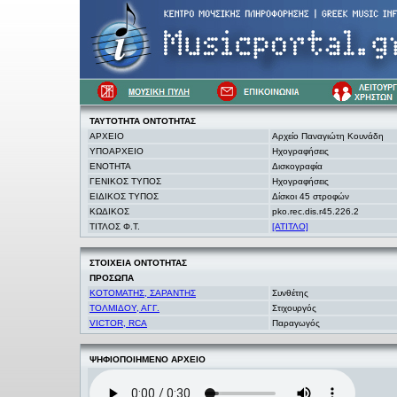
ΤΑΥΤΟΤΗΤΑ
ΟΝΤΟΤΗΤΑΣ
ΑΡΧΕΙΟ
Αρχείο Παναγιώτη Κουνάδη
ΥΠΟΑΡΧΕΙΟ
Ηχογραφήσεις
ΕΝΟΤΗΤΑ
Δισκογραφία
ΓΕΝΙΚΟΣ ΤΥΠΟΣ
Ηχογραφήσεις
ΕΙΔΙΚΟΣ ΤΥΠΟΣ
Δίσκοι 45 στροφών
ΚΩΔΙΚΟΣ
pko.rec.dis.r45.226.2
ΤΙΤΛΟΣ Φ.Τ.
[ΑΤΙΤΛΟ]
ΣΤΟΙΧΕΙΑ
ΟΝΤΟΤΗΤΑΣ
ΠΡΟΣΩΠΑ
ΚΟΤΟΜΑΤΗΣ, ΣΑΡΑΝΤΗΣ
Συνθέτης
ΤΟΛΜΙΔΟΥ, ΑΓΓ.
Στιχουργός
VICTOR, RCA
Παραγωγός
ΨΗΦΙΟΠΟΙΗΜΕΝΟ ΑΡΧΕΙΟ