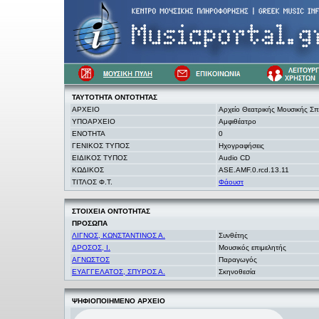
ΤΑΥΤΟΤΗΤΑ
ΟΝΤΟΤΗΤΑΣ
ΑΡΧΕΙΟ
Αρχείο Θεατρικής Μουσικής Σ
ΥΠΟΑΡΧΕΙΟ
Αμφιθέατρο
ΕΝΟΤΗΤΑ
0
ΓΕΝΙΚΟΣ ΤΥΠΟΣ
Ηχογραφήσεις
ΕΙΔΙΚΟΣ ΤΥΠΟΣ
Audio CD
ΚΩΔΙΚΟΣ
ASE.AMF.0.rcd.13.11
ΤΙΤΛΟΣ Φ.Τ.
Φάουστ
ΣΤΟΙΧΕΙΑ
ΟΝΤΟΤΗΤΑΣ
ΠΡΟΣΩΠΑ
ΛΙΓΝΟΣ, ΚΩΝΣΤΑΝΤΙΝΟΣ Α.
Συνθέτης
ΔΡΟΣΟΣ, Ι.
Μουσικός επιμελητής
ΑΓΝΩΣΤΟΣ
Παραγωγός
ΕΥΑΓΓΕΛΑΤΟΣ, ΣΠΥΡΟΣ Α.
Σκηνοθεσία
ΨΗΦΙΟΠΟΙΗΜΕΝΟ ΑΡΧΕΙΟ