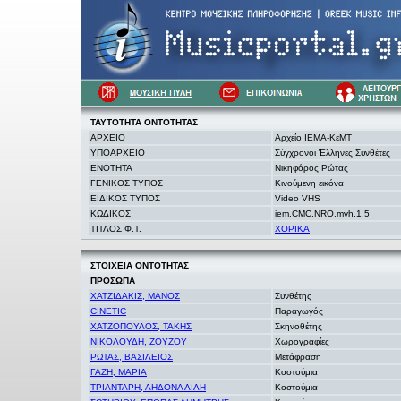
ΤΑΥΤΟΤΗΤΑ
ΟΝΤΟΤΗΤΑΣ
ΑΡΧΕΙΟ
Αρχείο ΙΕΜΑ-ΚεΜΤ
ΥΠΟΑΡΧΕΙΟ
Σύγχρονοι Έλληνες Συνθέτες
ΕΝΟΤΗΤΑ
Νικηφόρος Ρώτας
ΓΕΝΙΚΟΣ ΤΥΠΟΣ
Κινούμενη εικόνα
ΕΙΔΙΚΟΣ ΤΥΠΟΣ
Video VHS
ΚΩΔΙΚΟΣ
iem.CMC.NRO.mvh.1.5
ΤΙΤΛΟΣ Φ.Τ.
ΧΟΡΙΚΑ
ΣΤΟΙΧΕΙΑ
ΟΝΤΟΤΗΤΑΣ
ΠΡΟΣΩΠΑ
ΧΑΤΖΙΔΑΚΙΣ, ΜΑΝΟΣ
Συνθέτης
CINETIC
Παραγωγός
ΧΑΤΖΟΠΟΥΛΟΣ, ΤΑΚΗΣ
Σκηνοθέτης
ΝΙΚΟΛΟΥΔΗ, ΖΟΥΖΟΥ
Χωρογραφίες
ΡΩΤΑΣ, ΒΑΣΙΛΕΙΟΣ
Μετάφραση
ΓΑΖΗ, ΜΑΡΙΑ
Κοστούμια
ΤΡΙΑΝΤΑΡΗ, ΑΗΔΟΝΑ ΛΙΛΗ
Κοστούμια