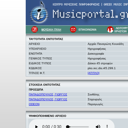
ΤΑΥΤΟΤΗΤΑ
ΟΝΤΟΤΗΤΑΣ
ΑΡΧΕΙΟ
Αρχείο Παναγιώτη Κουνάδη
ΥΠΟΑΡΧΕΙΟ
Ηχογραφήσεις
ΕΝΟΤΗΤΑ
Δισκογραφία
ΓΕΝΙΚΟΣ ΤΥΠΟΣ
Ηχογραφήσεις
ΕΙΔΙΚΟΣ ΤΥΠΟΣ
Δίσκοι 45 στροφών
ΚΩΔΙΚΟΣ
pko.rec.dis.r45.299.1
ΤΙΤΛΟΣ Φ.Τ.
[ΑΤΙΤΛΟ]
ΣΤΟΙΧΕΙΑ
ΟΝΤΟΤΗΤΑΣ
ΠΡΟΣΩΠΑ
ΠΑΠΑΔΟΠΟΥΛΟΣ, ΓΙΩΡΓΟΣ
Συνθέτης
ΠΑΠΑΔΟΠΟΥΛΟΣ, ΓΙΩΡΓΟΣ
Στιχουργός
ODEON
Παραγωγός
ΨΗΦΙΟΠΟΙΗΜΕΝΟ ΑΡΧΕΙΟ