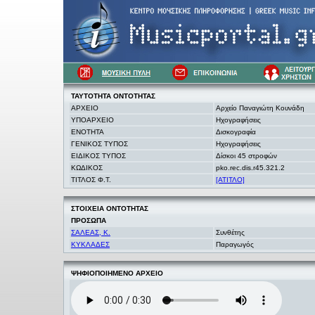
ΤΑΥΤΟΤΗΤΑ
ΟΝΤΟΤΗΤΑΣ
ΑΡΧΕΙΟ
Αρχείο Παναγιώτη Κουνάδη
ΥΠΟΑΡΧΕΙΟ
Ηχογραφήσεις
ΕΝΟΤΗΤΑ
Δισκογραφία
ΓΕΝΙΚΟΣ ΤΥΠΟΣ
Ηχογραφήσεις
ΕΙΔΙΚΟΣ ΤΥΠΟΣ
Δίσκοι 45 στροφών
ΚΩΔΙΚΟΣ
pko.rec.dis.r45.321.2
ΤΙΤΛΟΣ Φ.Τ.
[ΑΤΙΤΛΟ]
ΣΤΟΙΧΕΙΑ
ΟΝΤΟΤΗΤΑΣ
ΠΡΟΣΩΠΑ
ΣΑΛΕΑΣ, Κ.
Συνθέτης
ΚΥΚΛΑΔΕΣ
Παραγωγός
ΨΗΦΙΟΠΟΙΗΜΕΝΟ ΑΡΧΕΙΟ