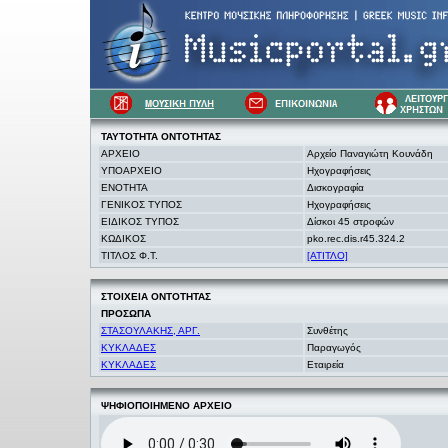
ΤΑΥΤΟΤΗΤΑ
ΟΝΤΟΤΗΤΑΣ
ΑΡΧΕΙΟ
Αρχείο Παναγιώτη Κουνάδη
ΥΠΟΑΡΧΕΙΟ
Ηχογραφήσεις
ΕΝΟΤΗΤΑ
Δισκογραφία
ΓΕΝΙΚΟΣ ΤΥΠΟΣ
Ηχογραφήσεις
ΕΙΔΙΚΟΣ ΤΥΠΟΣ
Δίσκοι 45 στροφών
ΚΩΔΙΚΟΣ
pko.rec.dis.r45.324.2
ΤΙΤΛΟΣ Φ.Τ.
[ΑΤΙΤΛΟ]
ΣΤΟΙΧΕΙΑ
ΟΝΤΟΤΗΤΑΣ
ΠΡΟΣΩΠΑ
ΣΤΑΣΟΥΛΑΚΗΣ, ΑΡΓ.
Συνθέτης
ΚΥΚΛΑΔΕΣ
Παραγωγός
ΚΥΚΛΑΔΕΣ
Εταιρεία
ΨΗΦΙΟΠΟΙΗΜΕΝΟ ΑΡΧΕΙΟ