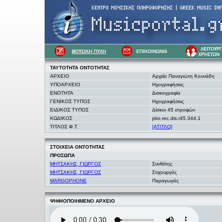
ΤΑΥΤΟΤΗΤΑ
ΟΝΤΟΤΗΤΑΣ
ΑΡΧΕΙΟ
Αρχείο Παναγιώτη Κουνάδη
ΥΠΟΑΡΧΕΙΟ
Ηχογραφήσεις
ΕΝΟΤΗΤΑ
Δισκογραφία
ΓΕΝΙΚΟΣ ΤΥΠΟΣ
Ηχογραφήσεις
ΕΙΔΙΚΟΣ ΤΥΠΟΣ
Δίσκοι 45 στροφών
ΚΩΔΙΚΟΣ
pko.rec.dis.r45.344.1
ΤΙΤΛΟΣ Φ.Τ.
[ΑΤΙΤΛΟ]
ΣΤΟΙΧΕΙΑ
ΟΝΤΟΤΗΤΑΣ
ΠΡΟΣΩΠΑ
ΜΗΤΣΑΚΗΣ, ΓΙΩΡΓΟΣ
Συνθέτης
ΜΗΤΣΑΚΗΣ, ΓΙΩΡΓΟΣ
Στιχουργός
MARGOPHONE
Παραγωγός
ΨΗΦΙΟΠΟΙΗΜΕΝΟ ΑΡΧΕΙΟ