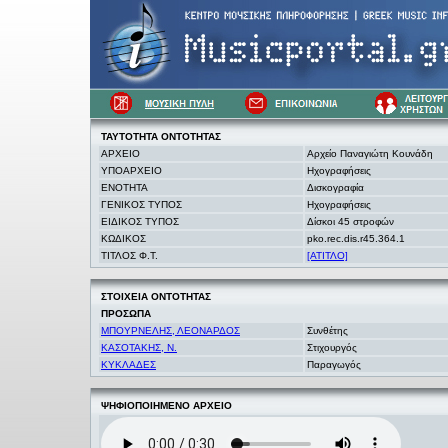
ΤΑΥΤΟΤΗΤΑ
ΟΝΤΟΤΗΤΑΣ
ΑΡΧΕΙΟ
Αρχείο Παναγιώτη Κουνάδη
ΥΠΟΑΡΧΕΙΟ
Ηχογραφήσεις
ΕΝΟΤΗΤΑ
Δισκογραφία
ΓΕΝΙΚΟΣ ΤΥΠΟΣ
Ηχογραφήσεις
ΕΙΔΙΚΟΣ ΤΥΠΟΣ
Δίσκοι 45 στροφών
ΚΩΔΙΚΟΣ
pko.rec.dis.r45.364.1
ΤΙΤΛΟΣ Φ.Τ.
[ΑΤΙΤΛΟ]
ΣΤΟΙΧΕΙΑ
ΟΝΤΟΤΗΤΑΣ
ΠΡΟΣΩΠΑ
ΜΠΟΥΡΝΕΛΗΣ, ΛΕΟΝΑΡΔΟΣ
Συνθέτης
ΚΑΣΟΤΑΚΗΣ, Ν.
Στιχουργός
ΚΥΚΛΑΔΕΣ
Παραγωγός
ΨΗΦΙΟΠΟΙΗΜΕΝΟ ΑΡΧΕΙΟ