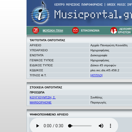
ΤΑΥΤΟΤΗΤΑ
ΟΝΤΟΤΗΤΑΣ
ΑΡΧΕΙΟ
Αρχείο Παναγιώτη Κουνάδη
ΥΠΟΑΡΧΕΙΟ
Ηχογραφήσεις
ΕΝΟΤΗΤΑ
Δισκογραφία
ΓΕΝΙΚΟΣ ΤΥΠΟΣ
Ηχογραφήσεις
ΕΙΔΙΚΟΣ ΤΥΠΟΣ
Δίσκοι 45 στροφών
ΚΩΔΙΚΟΣ
pko.rec.dis.r45.458.2
ΤΙΤΛΟΣ Φ.Τ.
[ΑΤΙΤΛΟ]
ΣΤΟΙΧΕΙΑ
ΟΝΤΟΤΗΤΑΣ
ΠΡΟΣΩΠΑ
ΚΟΥΓΙΟΥΜΤΖΗ, Σ.
Συνθέτης
MARGOPHONE
Παραγωγός
ΨΗΦΙΟΠΟΙΗΜΕΝΟ ΑΡΧΕΙΟ