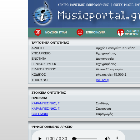
ΤΑΥΤΟΤΗΤΑ
ΟΝΤΟΤΗΤΑΣ
ΑΡΧΕΙΟ
Αρχείο Παναγιώτη Κουνάδη
ΥΠΟΑΡΧΕΙΟ
Ηχογραφήσεις
ΕΝΟΤΗΤΑ
Δισκογραφία
ΓΕΝΙΚΟΣ ΤΥΠΟΣ
Ηχογραφήσεις
ΕΙΔΙΚΟΣ ΤΥΠΟΣ
Δίσκοι 45 στροφών
ΚΩΔΙΚΟΣ
pko.rec.dis.r45.500.1
ΤΙΤΛΟΣ Φ.Τ.
[ΑΤΙΤΛΟ]
ΣΤΟΙΧΕΙΑ
ΟΝΤΟΤΗΤΑΣ
ΠΡΟΣΩΠΑ
ΚΑΡΑΜΠΕΣΙΝΗΣ, Γ.
Συνθέτης
ΚΑΡΑΜΠΕΣΙΝΗΣ, Γ.
Στιχουργός
COLUMBIA
Παραγωγός
ΨΗΦΙΟΠΟΙΗΜΕΝΟ ΑΡΧΕΙΟ