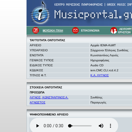
ΤΑΥΤΟΤΗΤΑ
ΟΝΤΟΤΗΤΑΣ
ΑΡΧΕΙΟ
Αρχείο ΙΕΜΑ-ΚεΜΤ
ΥΠΟΑΡΧΕΙΟ
Σύγχρονοι Έλληνες Συνθέτες
ΕΝΟΤΗΤΑ
Κωνσταντίνος Λιγνός
ΓΕΝΙΚΟΣ ΤΥΠΟΣ
Ηχογραφήσεις
ΕΙΔΙΚΟΣ ΤΥΠΟΣ
Audio CD
ΚΩΔΙΚΟΣ
iem.CMC.CLI.rcd.4.2
ΤΙΤΛΟΣ Φ.Τ.
Κ.Α. ΛΥΓΝΟΣ
ΣΤΟΙΧΕΙΑ
ΟΝΤΟΤΗΤΑΣ
ΠΡΟΣΩΠΑ
ΛΙΓΝΟΣ, ΚΩΝΣΤΑΝΤΙΝΟΣ Α.
Συνθέτης
ΑΓΝΩΣΤΟΣ
Παραγωγός
ΨΗΦΙΟΠΟΙΗΜΕΝΟ ΑΡΧΕΙΟ