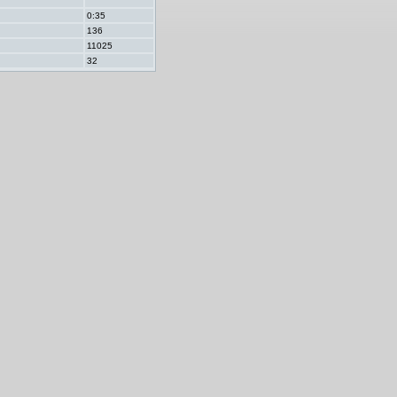
0:35
136
11025
32