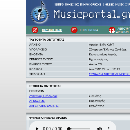
ΤΑΥΤΟΤΗΤΑ
ΟΝΤΟΤΗΤΑΣ
ΑΡΧΕΙΟ
Αρχείο ΙΕΜΑ-ΚεΜΤ
ΥΠΟΑΡΧΕΙΟ
Σύγχρονοι Έλληνες Συνθέτες
ΕΝΟΤΗΤΑ
Κωνσταντίνος Λιγνός
ΓΕΝΙΚΟΣ ΤΥΠΟΣ
Ηχογραφήσεις
ΕΙΔΙΚΟΣ ΤΥΠΟΣ
Audio CD
ΚΩΔΙΚΟΣ
iem.CMC.CLI.rcd.12.13
ΤΙΤΛΟΣ Φ.Τ.
ΣΥΝΑΥΛΙΑ ΜΙΚΤΗΣ ΔΗΜΟΤΙΚ
ΣΤΟΙΧΕΙΑ
ΟΝΤΟΤΗΤΑΣ
ΠΡΟΣΩΠΑ
Αντωνίου, Θεόδωρος
Συνθέτης
ΑΓΝΩΣΤΟΣ
Παραγωγός
ΖΑΓΕΙΡΟΠΟΥΛΟΣ, Θ.
Ηχολήπτης
ΨΗΦΙΟΠΟΙΗΜΕΝΟ ΑΡΧΕΙΟ