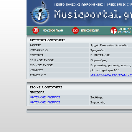
ΤΑΥΤΟΤΗΤΑ
ΟΝΤΟΤΗΤΑΣ
ΑΡΧΕΙΟ
Αρχείο Παναγιώτη Κουνάδη
ΥΠΟΑΡΧΕΙΟ
Τραγούδια
ΕΝΟΤΗΤΑ
Γ. ΜΗΤΣΑΚΗΣ
ΓΕΝΙΚΟΣ ΤΥΠΟΣ
Παρτιτούρες
ΕΙΔΙΚΟΣ ΤΥΠΟΣ
Ευρωπαϊκής μουσικής έκτυπες
ΚΩΔΙΚΟΣ
pko.son.gmi.spe.10.1
ΤΙΤΛΟΣ Φ.Τ.
ΜΙΑ ΦΕΛΛΑΧΑ ΣΤΟ ΤΖΑΜΙ - Τ
ΣΤΟΙΧΕΙΑ
ΟΝΤΟΤΗΤΑΣ
ΠΡΟΣΩΠΑ
ΜΗΤΣΑΚΗΣ, ΓΙΩΡΓΟΣ
Συνθέτης
ΜΗΤΣΑΚΗΣ, ΓΙΩΡΓΟΣ
Στιχουργός