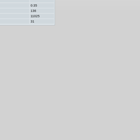
0:35
136
11025
31