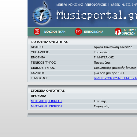
ΤΑΥΤΟΤΗΤΑ
ΟΝΤΟΤΗΤΑΣ
ΑΡΧΕΙΟ
Αρχείο Παναγιώτη Κουνάδη
ΥΠΟΑΡΧΕΙΟ
Τραγούδια
ΕΝΟΤΗΤΑ
Γ. ΜΗΤΣΑΚΗΣ
ΓΕΝΙΚΟΣ ΤΥΠΟΣ
Παρτιτούρες
ΕΙΔΙΚΟΣ ΤΥΠΟΣ
Ευρωπαϊκής μουσικής έκτυπες
ΚΩΔΙΚΟΣ
pko.son.gmi.spe.13.1
ΤΙΤΛΟΣ Φ.Τ.
ΨΙΛΗ ΒΡΟΧΟΥΛΑ ΕΠΙΑΣΕ - ΤΟ
ΣΤΟΙΧΕΙΑ
ΟΝΤΟΤΗΤΑΣ
ΠΡΟΣΩΠΑ
ΜΗΤΣΑΚΗΣ, ΓΙΩΡΓΟΣ
Συνθέτης
ΜΗΤΣΑΚΗΣ, ΓΙΩΡΓΟΣ
Στιχουργός