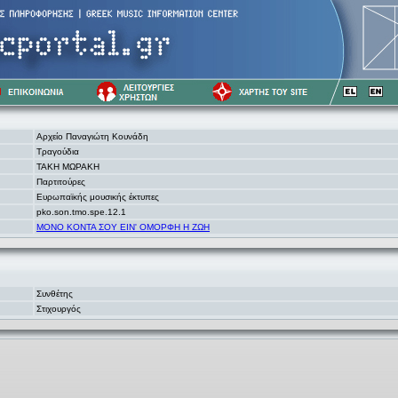
Αρχείο Παναγιώτη Κουνάδη
Τραγούδια
ΤΑΚΗ ΜΩΡΑΚΗ
Παρτιτούρες
Ευρωπαϊκής μουσικής έκτυπες
pko.son.tmo.spe.12.1
ΜΟΝΟ ΚΟΝΤΑ ΣΟΥ ΕΙΝ' ΟΜΟΡΦΗ Η ΖΩΗ
Συνθέτης
Στιχουργός