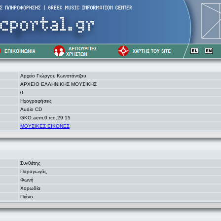
Αρχείο Γιώργου Κωνστάντζου
ΑΡΧΕΙΟ ΕΛΛΗΝΙΚΗΣ ΜΟΥΣΙΚΗΣ
0
Ηχογραφήσεις
Audio CD
GKO.aem.0.rcd.29.15
ΜΟΥΣΙΚΕΣ ΕΙΚΟΝΕΣ
Συνθέτης
Παραγωγός
Φωνή
Χορωδία
Πιάνο