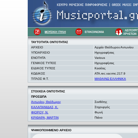
ΤΑΥΤΟΤΗΤΑ
ΟΝΤΟΤΗΤΑΣ
ΑΡΧΕΙΟ
Αρχείο Θεόδωρου Αντωνίου
ΥΠΟΑΡΧΕΙΟ
Ηχογραφήσεις
ΕΝΟΤΗΤΑ
Various
ΓΕΝΙΚΟΣ ΤΥΠΟΣ
Ηχογραφήσεις
ΕΙΔΙΚΟΣ ΤΥΠΟΣ
Κασέτες
ΚΩΔΙΚΟΣ
ATA.rec.var.rmc.217.9
ΤΙΤΛΟΣ Φ.Τ.
ΜΑΘΑΙΝΩ ΕΛΛΗΝΙΚΑ
ΣΤΟΙΧΕΙΑ
ΟΝΤΟΤΗΤΑΣ
ΠΡΟΣΩΠΑ
Αντωνίου, Θεόδωρος
Συνθέτης
ΚΑΛΑΠΑΝΙΔΑΣ, Κ.
Στιχουργός
ΦΙΟΡΟΥ, Ν.
Φωνή
ΚΡΙΘΑΡΑ, ΜΑΡΤΙΝ
Πιάνο
ΨΗΦΙΟΠΟΙΗΜΕΝΟ ΑΡΧΕΙΟ