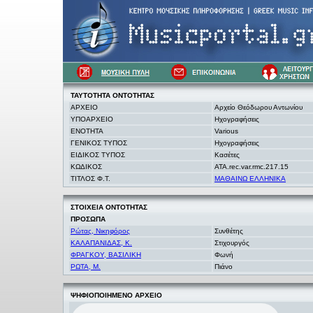
ΤΑΥΤΟΤΗΤΑ
ΟΝΤΟΤΗΤΑΣ
ΑΡΧΕΙΟ
Αρχείο Θεόδωρου Αντωνίου
ΥΠΟΑΡΧΕΙΟ
Ηχογραφήσεις
ΕΝΟΤΗΤΑ
Various
ΓΕΝΙΚΟΣ ΤΥΠΟΣ
Ηχογραφήσεις
ΕΙΔΙΚΟΣ ΤΥΠΟΣ
Κασέτες
ΚΩΔΙΚΟΣ
ATA.rec.var.rmc.217.15
ΤΙΤΛΟΣ Φ.Τ.
ΜΑΘΑΙΝΩ ΕΛΛΗΝΙΚΑ
ΣΤΟΙΧΕΙΑ
ΟΝΤΟΤΗΤΑΣ
ΠΡΟΣΩΠΑ
Ρώτας, Νικηφόρος
Συνθέτης
ΚΑΛΑΠΑΝΙΔΑΣ, Κ.
Στιχουργός
ΦΡΑΓΚΟΥ, ΒΑΣΙΛΙΚΗ
Φωνή
ΡΩΤΑ, Μ.
Πιάνο
ΨΗΦΙΟΠΟΙΗΜΕΝΟ ΑΡΧΕΙΟ