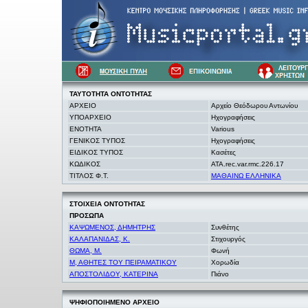
ΤΑΥΤΟΤΗΤΑ
ΟΝΤΟΤΗΤΑΣ
ΑΡΧΕΙΟ
Αρχείο Θεόδωρου Αντωνίου
ΥΠΟΑΡΧΕΙΟ
Ηχογραφήσεις
ΕΝΟΤΗΤΑ
Various
ΓΕΝΙΚΟΣ ΤΥΠΟΣ
Ηχογραφήσεις
ΕΙΔΙΚΟΣ ΤΥΠΟΣ
Κασέτες
ΚΩΔΙΚΟΣ
ATA.rec.var.rmc.226.17
ΤΙΤΛΟΣ Φ.Τ.
ΜΑΘΑΙΝΩ ΕΛΛΗΝΙΚΑ
ΣΤΟΙΧΕΙΑ
ΟΝΤΟΤΗΤΑΣ
ΠΡΟΣΩΠΑ
ΚΑΨΩΜΕΝΟΣ, ΔΗΜΗΤΡΗΣ
Συνθέτης
ΚΑΛΑΠΑΝΙΔΑΣ, Κ.
Στιχουργός
ΘΩΜΑ, Μ.
Φωνή
Μ, ΑΘΗΤΕΣ ΤΟΥ ΠΕΙΡΑΜΑΤΙΚΟΥ
Χορωδία
ΑΠΟΣΤΟΛΙΔΟΥ, ΚΑΤΕΡΙΝΑ
Πιάνο
ΨΗΦΙΟΠΟΙΗΜΕΝΟ ΑΡΧΕΙΟ