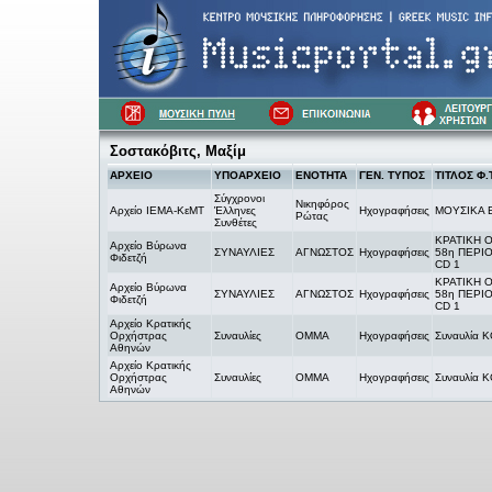
Σοστακόβιτς, Μαξίμ
ΑΡΧΕΙΟ
ΥΠΟΑΡΧΕΙΟ
ΕΝΟΤΗΤΑ
ΓΕΝ. ΤΥΠΟΣ
ΤΙΤΛΟΣ Φ.Τ
Σύγχρονοι
Νικηφόρος
Αρχείο ΙΕΜΑ-ΚεΜΤ
Έλληνες
Ηχογραφήσεις
ΜΟΥΣΙΚΑ Ε
Ρώτας
Συνθέτες
ΚΡΑΤΙΚΗ 
Αρχείο Βύρωνα
ΣΥΝΑΥΛΙΕΣ
ΑΓΝΩΣΤΟΣ
Ηχογραφήσεις
58η ΠΕΡΙ
Φιδετζή
CD 1
ΚΡΑΤΙΚΗ 
Αρχείο Βύρωνα
ΣΥΝΑΥΛΙΕΣ
ΑΓΝΩΣΤΟΣ
Ηχογραφήσεις
58η ΠΕΡΙ
Φιδετζή
CD 1
Αρχείο Κρατικής
Ορχήστρας
Συναυλίες
OMMA
Ηχογραφήσεις
Συναυλία 
Αθηνών
Αρχείο Κρατικής
Ορχήστρας
Συναυλίες
OMMA
Ηχογραφήσεις
Συναυλία 
Αθηνών