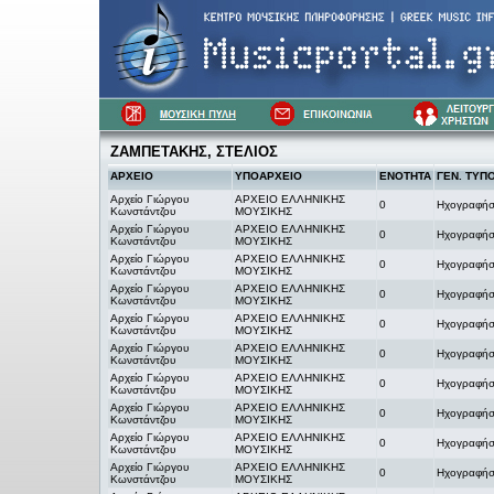
ΖΑΜΠΕΤΑΚΗΣ, ΣΤΕΛΙΟΣ
ΑΡΧΕΙΟ
ΥΠΟΑΡΧΕΙΟ
ΕΝΟΤΗΤΑ
ΓΕΝ. ΤΥΠ
Αρχείο Γιώργου
ΑΡΧΕΙΟ ΕΛΛΗΝΙΚΗΣ
0
Ηχογραφήσ
Κωνστάντζου
ΜΟΥΣΙΚΗΣ
Αρχείο Γιώργου
ΑΡΧΕΙΟ ΕΛΛΗΝΙΚΗΣ
0
Ηχογραφήσ
Κωνστάντζου
ΜΟΥΣΙΚΗΣ
Αρχείο Γιώργου
ΑΡΧΕΙΟ ΕΛΛΗΝΙΚΗΣ
0
Ηχογραφήσ
Κωνστάντζου
ΜΟΥΣΙΚΗΣ
Αρχείο Γιώργου
ΑΡΧΕΙΟ ΕΛΛΗΝΙΚΗΣ
0
Ηχογραφήσ
Κωνστάντζου
ΜΟΥΣΙΚΗΣ
Αρχείο Γιώργου
ΑΡΧΕΙΟ ΕΛΛΗΝΙΚΗΣ
0
Ηχογραφήσ
Κωνστάντζου
ΜΟΥΣΙΚΗΣ
Αρχείο Γιώργου
ΑΡΧΕΙΟ ΕΛΛΗΝΙΚΗΣ
0
Ηχογραφήσ
Κωνστάντζου
ΜΟΥΣΙΚΗΣ
Αρχείο Γιώργου
ΑΡΧΕΙΟ ΕΛΛΗΝΙΚΗΣ
0
Ηχογραφήσ
Κωνστάντζου
ΜΟΥΣΙΚΗΣ
Αρχείο Γιώργου
ΑΡΧΕΙΟ ΕΛΛΗΝΙΚΗΣ
0
Ηχογραφήσ
Κωνστάντζου
ΜΟΥΣΙΚΗΣ
Αρχείο Γιώργου
ΑΡΧΕΙΟ ΕΛΛΗΝΙΚΗΣ
0
Ηχογραφήσ
Κωνστάντζου
ΜΟΥΣΙΚΗΣ
Αρχείο Γιώργου
ΑΡΧΕΙΟ ΕΛΛΗΝΙΚΗΣ
0
Ηχογραφήσ
Κωνστάντζου
ΜΟΥΣΙΚΗΣ