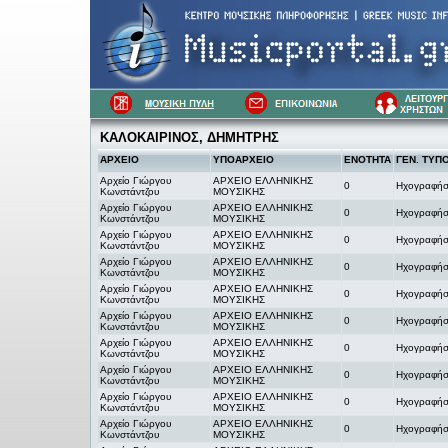
ΚΑΛΟΚΑΙΡΙΝΟΣ, ΔΗΜΗΤΡΗΣ
ΑΡΧΕΙΟ
ΥΠΟΑΡΧΕΙΟ
ΕΝΟΤΗΤΑ
ΓΕΝ. ΤΥΠ
Αρχείο Γιώργου
ΑΡΧΕΙΟ ΕΛΛΗΝΙΚΗΣ
0
Ηχογραφήσ
Κωνστάντζου
ΜΟΥΣΙΚΗΣ
Αρχείο Γιώργου
ΑΡΧΕΙΟ ΕΛΛΗΝΙΚΗΣ
0
Ηχογραφήσ
Κωνστάντζου
ΜΟΥΣΙΚΗΣ
Αρχείο Γιώργου
ΑΡΧΕΙΟ ΕΛΛΗΝΙΚΗΣ
0
Ηχογραφήσ
Κωνστάντζου
ΜΟΥΣΙΚΗΣ
Αρχείο Γιώργου
ΑΡΧΕΙΟ ΕΛΛΗΝΙΚΗΣ
0
Ηχογραφήσ
Κωνστάντζου
ΜΟΥΣΙΚΗΣ
Αρχείο Γιώργου
ΑΡΧΕΙΟ ΕΛΛΗΝΙΚΗΣ
0
Ηχογραφήσ
Κωνστάντζου
ΜΟΥΣΙΚΗΣ
Αρχείο Γιώργου
ΑΡΧΕΙΟ ΕΛΛΗΝΙΚΗΣ
0
Ηχογραφήσ
Κωνστάντζου
ΜΟΥΣΙΚΗΣ
Αρχείο Γιώργου
ΑΡΧΕΙΟ ΕΛΛΗΝΙΚΗΣ
0
Ηχογραφήσ
Κωνστάντζου
ΜΟΥΣΙΚΗΣ
Αρχείο Γιώργου
ΑΡΧΕΙΟ ΕΛΛΗΝΙΚΗΣ
0
Ηχογραφήσ
Κωνστάντζου
ΜΟΥΣΙΚΗΣ
Αρχείο Γιώργου
ΑΡΧΕΙΟ ΕΛΛΗΝΙΚΗΣ
0
Ηχογραφήσ
Κωνστάντζου
ΜΟΥΣΙΚΗΣ
Αρχείο Γιώργου
ΑΡΧΕΙΟ ΕΛΛΗΝΙΚΗΣ
0
Ηχογραφήσ
Κωνστάντζου
ΜΟΥΣΙΚΗΣ